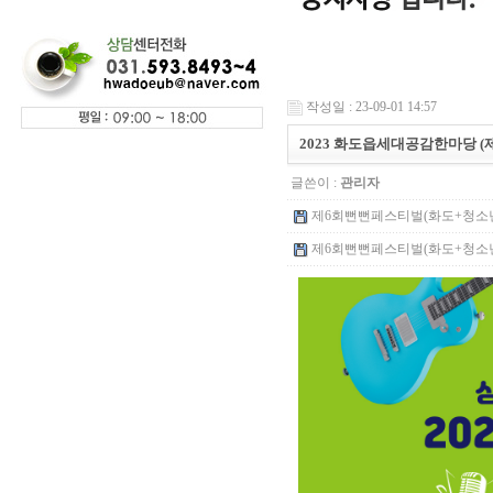
작성일 : 23-09-01 14:57
2023 화도읍세대공감한마당 
글쓴이 :
관리자
제6회뻔뻔페스티벌(화도+청소년+동
제6회뻔뻔페스티벌(화도+청소년+동