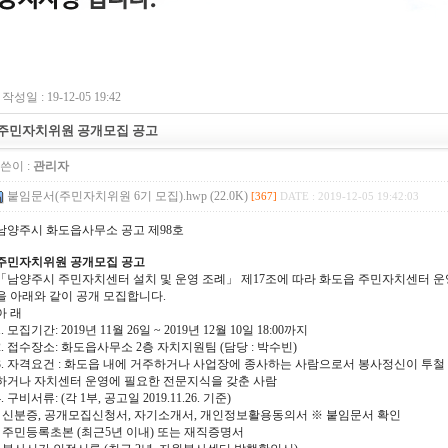
작성일 : 19-12-05 19:42
주민자치위원 공개모집 공고
쓴이 :
관리자
붙임문서(주민자치위원 6기 모집).hwp (22.0K)
[367]
DATE : 2019-12-05 19:42:03
남양주시 화도읍사무소 공고 제98호
주민자치위원 공개모집 공고
「남양주시 주민자치센터 설치 및 운영 조례」 제17조에 따라 화도읍 주민자치센터 
을 아래와 같이 공개 모집합니다.
아 래
1. 모집기간: 2019년 11월 26일 ~ 2019년 12월 10일 18:00까지
2. 접수장소: 화도읍사무소 2층 자치지원팀 (담당 : 박수빈)
3. 자격요건 : 화도읍 내에 거주하거나 사업장에 종사하는 사람으로서 봉사정신이 투철
하거나 자치센터 운영에 필요한 전문지식을 갖춘 사람
4. 구비서류: (각 1부, 공고일 2019.11.26. 기준)
- 신분증, 공개모집신청서, 자기소개서, 개인정보활용동의서 ※ 붙임문서 확인
- 주민등록초본 (최근5년 이내) 또는 재직증명서