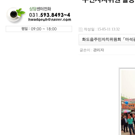
작성일 : 15-05-11 13:32
화도읍주민자치위원회「마석광
글쓴이 :
관리자